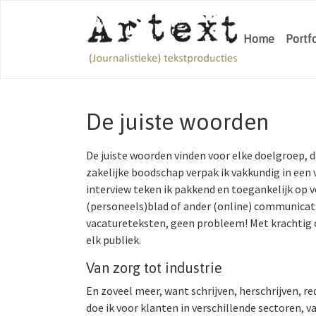
Skip to main navigation
Spring naar hoofd-inhoud
Skip to page footer
Home
Portf
De juiste woorden
De juiste woorden vinden voor elke doelgroep, da
zakelijke boodschap verpak ik vakkundig in een 
interview teken ik pakkend en toegankelijk op v
(personeels)blad of ander (online) communica
vacatureteksten, geen probleem! Met krachtig 
elk publiek.
Van zorg tot industrie
En zoveel meer, want schrijven, herschrijven, re
doe ik voor klanten in verschillende sectoren, 