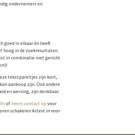
tandig ondernemers en
ch goed in elkaar én heeft
t hoog in de zoekresultaten.
kst in combinatie met gericht
on)!
eze tekstpareltjes zijn kort,
t kan aankoop zijn. Ook andere
d en werving, zijn denkbaar.
dIn
of
neem contact op
voor
toren schakelen Artext in voor