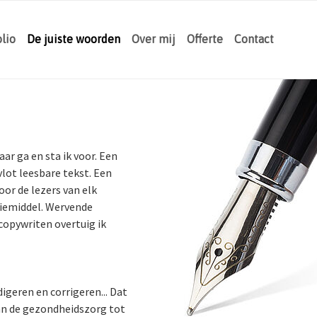
(current)
olio
De juiste woorden
Over mij
Offerte
Contact
ar ga en sta ik voor. Een
vlot leesbare tekst. Een
oor de lezers van elk
tiemiddel. Wervende
copywriten overtuig ik
digeren en corrigeren... Dat
van de gezondheidszorg tot