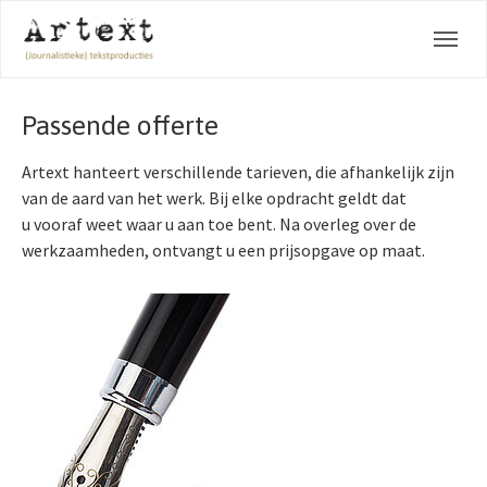
Skip to main navigation
Spring naar hoofd-inhoud
Skip to page footer
Passende offerte
Artext hanteert verschillende tarieven, die afhankelijk zijn
van de aard van het werk. Bij elke opdracht geldt dat
u vooraf weet waar u aan toe bent. Na overleg over de
werkzaamheden, ontvangt u een prijsopgave op maat.